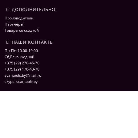
ДОПОЛНИТЕЛЬНО
Производители
Партнёры
Товары со скидкой
НАШИ КОНТАКТЫ
Пн-Пт: 10.00-19.00
Сб,Вс: выходной
+375 (29) 270-45-70
+375 (29) 170-43-70
scantools.by@mail.ru
skype: scantools.by
ScaNmarket 2016
ScaNMarket.by - интернет магазин по продаже оборудования для
компьютерной диагностики автомобилей. Сканеры, адаптеры,
программаторы, кабели и переходники для автоэлектрики. © 2026