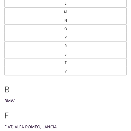
L
M
N
O
P
R
S
T
V
B
BMW
F
FIAT, ALFA ROMEO, LANCIA