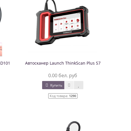
GD101
Автосканер Launch ThinkScan Plus S7
0.00 бел. руб
Купить
Код товара:
1290