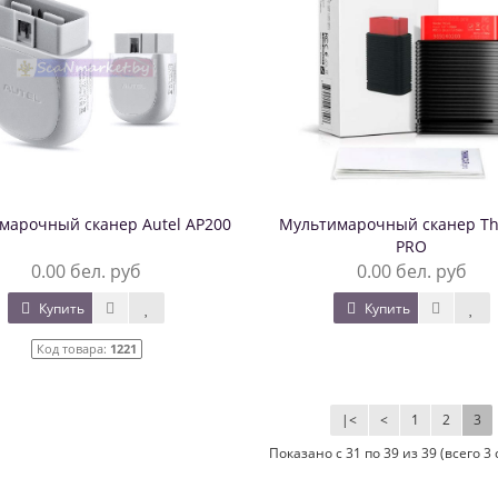
марочный сканер Autel AP200
Мультимарочный сканер Th
PRO
0.00 бел. руб
0.00 бел. руб
Купить
Купить
Код товара:
1221
|<
<
1
2
3
Показано с 31 по 39 из 39 (всего 3