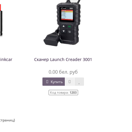
inkcar
Сканер Launch Creader 3001
0.00 бел. руб
Купить
Код товара:
1203
 страниц)