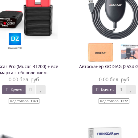
kcar Pro (Muсar BT200) + все
Автосканер GODIAG J2534 
марки с обновлением.
0.00 бел. руб
0.00 бел. руб
Купить
Купить
Код товара:
1263
Код товара:
1272