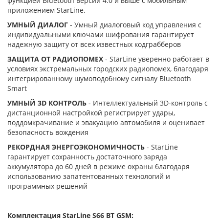
функцией Bluetooth версии 4.0 и выше с мобильным
приложением StarLine.
УМНЫЙ ДИАЛОГ
- Умный диалоговый код управления c
индивидуальными ключами шифрования гарантирует
надежную защиту от всех известных кодграбберов
ЗАЩИТА ОТ РАДИОПОМЕХ
- StarLine уверенно работает в
условиях экстремальных городских радиопомех, благодаря
интегрированному шумоподобному сигналу Bluetooth
Smart
УМНЫЙ 3D КОНТРОЛЬ
- Интеллектуальный 3D-контроль с
дистанционной настройкой регистрирует удары,
поддомкрачивание и эвакуацию автомобиля и оценивает
безопасность вождения
РЕКОРДНАЯ ЭНЕРГОЭКОНОМИЧНОСТЬ
- StarLine
гарантирует сохранность достаточного заряда
аккумулятора до 60 дней в режиме охраны благодаря
использованию запатентованных технологий и
программных решений
Комплектация StarLine S66 BT GSM: