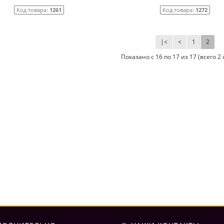
Код товара:
1261
Код товара:
1272
|<
<
1
2
Показано с 16 по 17 из 17 (всего 2