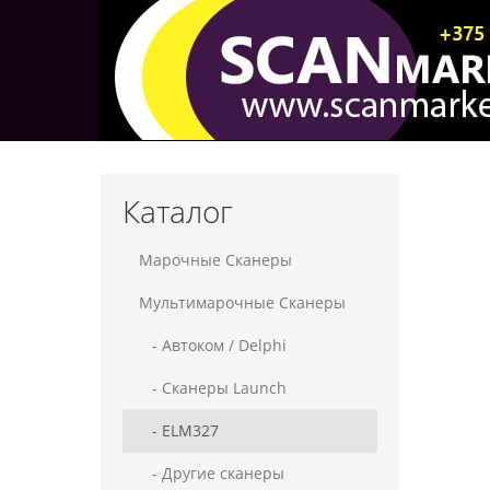
Каталог
Марочные Сканеры
Мультимарочные Сканеры
- Автоком / Delphi
- Сканеры Launch
- ELM327
- Другие сканеры