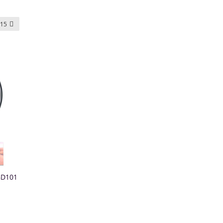
15
GD101