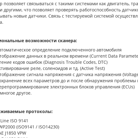
позволяет связываться с такими системами как двигатель, тран
 другими, что позволяет проверять работоспособность датчик
ывать новые датчики. Связь с тестируемой системой осуществ
а.
ональные возможности сканера:
втоматическое определение подключенного автомобиля
тображение данных в реальном времени (Current Data Parameters
тение кодов ошибок (Diagnosis Trouble Codes, DTC)
ктивирование реле, соленоидов и тд. (Active Test)
тображение сигнала напряжения с датчика напряжения (Voltage
охранение всех параметров до и после обнаружения проблемы (
ерепрограммирование электронных блоков управления (ECUs)
 многое другое.
рживаемые протоколы:
-Line ISO 9141
WP2000 (ISO9141 / ISO14230)
AE J1850 VPW