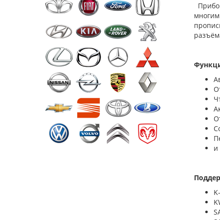
Прибор 
многими
пропис
разъём
Функци
А
О
Ч
А
О
С
П
и
Подде
K
K
S