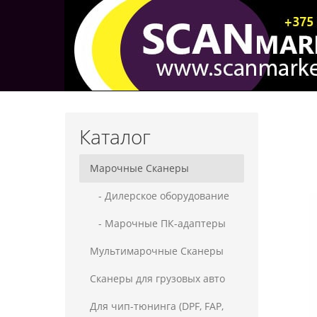
Каталог
Марочные Сканеры
- Дилерское оборудование
- Марочные ПК-адаптеры
Мультимарочные Сканеры
Сканеры для грузовых авто
Для чип-тюнинга (DPF, FAP,