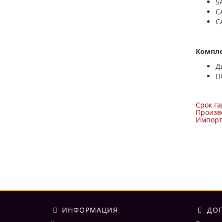
S
C
C
Компле
Д
П
Срок га
Произво
Импорте
ИНФОРМАЦИЯ
ДОП