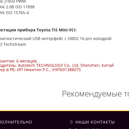
AE J1850 PWM
AN 2.0B ISO 11898
AN ISO 15765-4
ктация прибора Toyota TIS Mini-VCI:
иагностический USB интерфейс с OBD2 16-pin колодкой
О Techstream
рантии: 6 месяцев.
дитель: Autotech TECHNOLOGY Co., Ltd, Shenzhen, Китай
р в РБ: ИП Никитин Р.С., УНП691388075
Рекомендуемые т
ОЛНИТЕЛЬНО
НАШИ КОНТАКТЫ