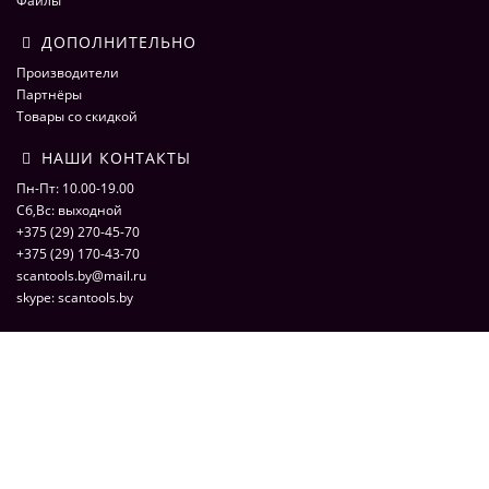
Файлы
ДОПОЛНИТЕЛЬНО
Производители
Партнёры
Товары со скидкой
НАШИ КОНТАКТЫ
Пн-Пт: 10.00-19.00
Сб,Вс: выходной
+375 (29) 270-45-70
+375 (29) 170-43-70
scantools.by@mail.ru
skype: scantools.by
ScaNmarket 2016
ScaNMarket.by - интернет магазин по продаже оборудования для
компьютерной диагностики автомобилей. Сканеры, адаптеры,
программаторы, кабели и переходники для автоэлектрики. © 2026