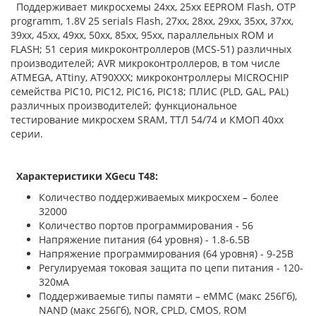
Поддерживает микросхемы 24хх, 25xx EEPROM Flash, OTP
programm, 1.8V 25 serials Flash, 27xx, 28xx, 29xx, 35хх, 37хх,
39xx, 45хх, 49xx, 50хх, 85хх, 95хх, параллельных ROM и
FLASH; 51 серия микроконтроллеров (MCS-51) различных
производителей; AVR микроконтроллеров, в том числе
ATMEGA, ATtiny, AT90XXX; микроконтроллеры MICROCHIP
семейства PIC10, PIC12, PIC16, PIC18; ПЛИС (PLD, GAL, PAL)
различных производителей; функциональное
тестирование микросхем SRAM, ТТЛ 54/74 и КМОП 40хх
серии.
Характеристики XGecu T48:
Количество поддерживаемых микросхем – более
32000
Количество портов программирования - 56
Напряжение питания (64 уровня) - 1.8-6.5В
Напряжение программирования (64 уровня) - 9-25В
Регулируемая токовая защита по цепи питания - 120-
320мА
Поддерживаемые типы памяти – eMMC (макс 256Гб),
NAND (макс 256Гб), NOR, CPLD, CMOS, ROM