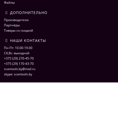
Файлы
ДОПОЛНИТЕЛЬНО
Производители
Партнёры
Товары со скидкой
НАШИ КОНТАКТЫ
Пн-Пт: 10.00-19.00
Сб,Вс: выходной
+375 (29) 270-45-70
+375 (29) 170-43-70
scantools.by@mail.ru
skype: scantools.by
ScaNmarket 2016
ScaNMarket.by - интернет магазин по продаже оборудования для
компьютерной диагностики автомобилей. Сканеры, адаптеры,
программаторы, кабели и переходники для автоэлектрики. © 2026