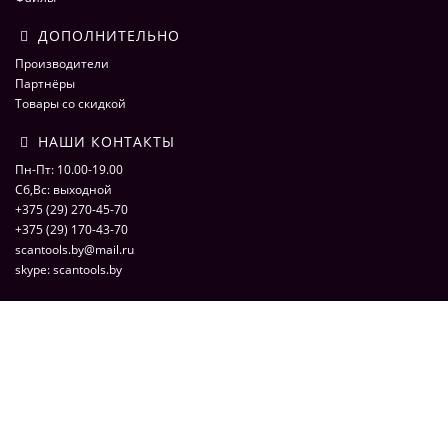
ДОПОЛНИТЕЛЬНО
Производители
Партнёры
Товары со скидкой
НАШИ КОНТАКТЫ
Пн-Пт: 10.00-19.00
Сб,Вс: выходной
+375 (29) 270-45-70
+375 (29) 170-43-70
scantools.by@mail.ru
skype: scantools.by
ScaNmarket 2016
ScaNMarket.by - интернет магазин по продаже оборудования для
компьютерной диагностики автомобилей. Сканеры, адаптеры,
программаторы, кабели и переходники для автоэлектрики. © 2026