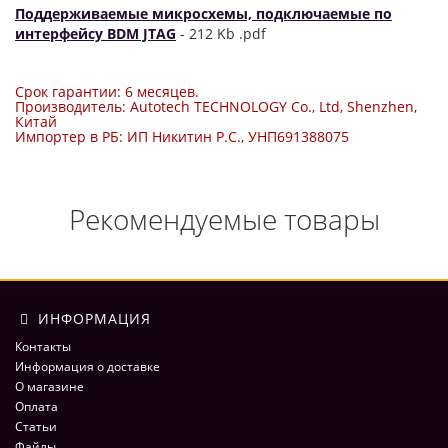
Поддерживаемые микросхемы, подключаемые по
интерфейсу BDM JTAG
- 212 Kb .pdf
Срок гарантии: 6 месяцев.
Производитель: Autotech TECHNOLOGY Co., Ltd, Shenzhen,
Китай
Импортер в РБ: ИП Никитин Р.С., УНП691388075
Рекомендуемые товары
ИНФОРМАЦИЯ
Контакты
Информация о доставке
О магазине
Оплата
Статьи
Файлы