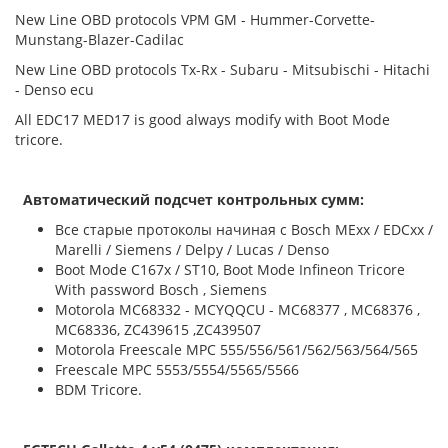
New Line OBD protocols VPM GM - Hummer-Corvette-
Munstang-Blazer-Cadilac
New Line OBD protocols Tx-Rx - Subaru - Mitsubischi - Hitachi
- Denso ecu
All EDC17 MED17 is good always modify with Boot Mode
tricore.
Автоматический подсчет контрольных сумм:
Все старые протоколы начиная с Bosch MExx / EDCxx /
Marelli / Siemens / Delpy / Lucas / Denso
Boot Mode C167x / ST10, Boot Mode Infineon Tricore
With password Bosch , Siemens
Motorola MC68332 - MCYQQCU - MC68377 , MC68376 ,
MC68336, ZC439615 ,ZC439507
Motorola Freescale MPC 555/556/561/562/563/564/565
Freescale MPC 5553/5554/5565/5566
BDM Tricore.