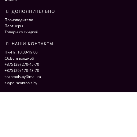
ДОПОЛНИТЕЛЬНО
Производители
Партнёры
Товары со скидкой
НАШИ КОНТАКТЫ
Пн-Пт: 10.00-19.00
Сб,Вс: выходной
+375 (29) 270-45-70
+375 (29) 170-43-70
scantools.by@mail.ru
skype: scantools.by
ScaNmarket 2016
ScaNMarket.by - интернет магазин по продаже оборудования для
компьютерной диагностики автомобилей. Сканеры, адаптеры,
программаторы, кабели и переходники для автоэлектрики. © 2026