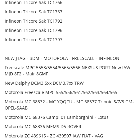
Infineon Tricore Sak TC1766
Infineon Tricore Sak TC1767
Infineon Tricore Sak TC1792
Infineon Tricore Sak TC1796
Infineon Tricore Sak TC1797
NEW JTAG - BDM - MOTOROLA - FREESCALE - INFINEON
Freescale MPC 5553/5554/5565/5566 NEXSUS PORT New IAW
MJD 8F2 - Mair 8GMF
New Delphy DCM3.5xx DCM3.7xx TRW
Motorola Freescale MPC 555/556/561/562/563/564/565
Motorola MC 68332 - MC YQQCU - MC 68377 Trionic 5/7/8 GM-
OPEL-SAAB
Motorola MC 68376 Campi 01 Lamborghini - Lotus
Motorola MC 68336 MEMS D5 ROVER
Motorola ZC 439615 - ZC 439507 IAW FIAT - VAG